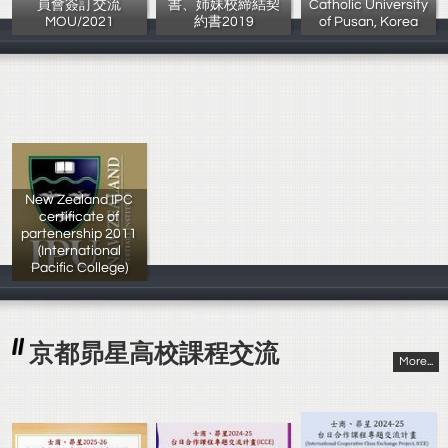
員會簽訂交流
書、姉妹校締結契
Catholic University
MOU/2021
約書2019
of Pusan, Korea
臺北市教育局
士林高商
士林高商
New Zealand IPC
certificate of
partenership 2011
(International
Pacific College)
士林高商
京都昴星高校課程交流
More...