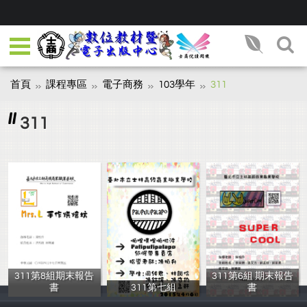
首頁
課程專區
電子商務
103學年
311
311
311第8組期末報告
311第6組 期末報告
書
311第七組
書
11102 11120
311第七組
李奕臻、張又方