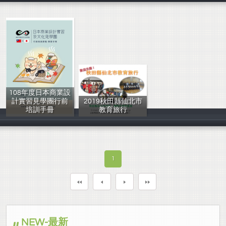
108年度日本商業設
計實習見學團行前
2019秋田縣仙北市
培訓手冊
教育旅行
劉淑華,邱玉欽,
仙北市
1
NEW-最新