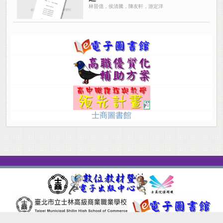
林晉億，侯清騰，陳友軒，游定洋
士商圖書館
Site version：2.9.0