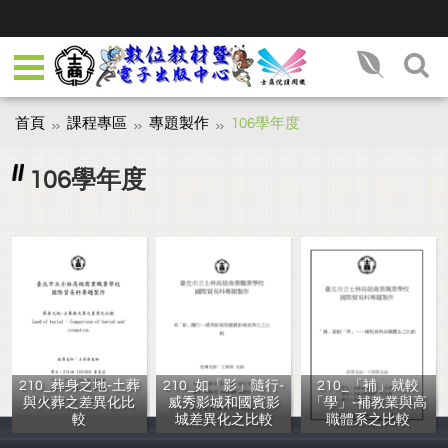
首頁
課程專區
專題製作
106學年度
106學年度
210_葬身之地-土葬
210_如「影」隨行-
210_「補」就較
與火葬之差異化比
威秀影城和國賓影
「學」-補教業與高
較
城差異化之比較
職體系之比較
李旻芸，賴妍蓁
張允淳，葉晨妍
丁采葳，杜訢瑜