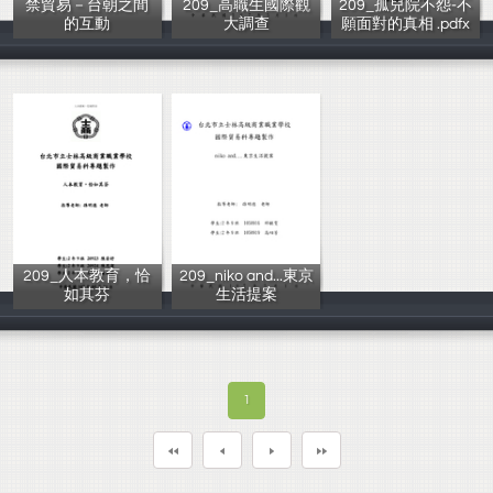
禁貿易－台朝之間
209_高職生國際觀
209_孤兒院不怨-不
的互動
大調查
願面對的真相 .pdfx
陳遠翔、吳昌儒
周聖閔、蔡澄旻
陳彥亘、張瓊之
209_人本教育，恰
209_niko and...東京
如其芬
生活提案
陳姿妤、陳思潔
邱毓雯、高翊芳
1