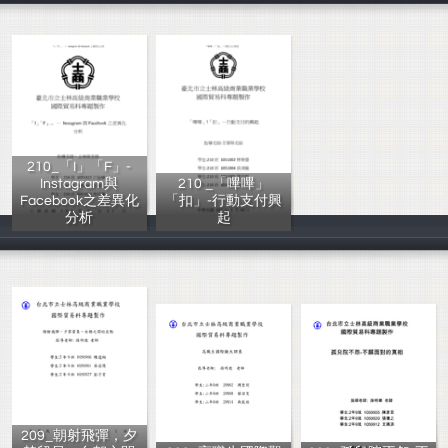
210_「I」「F」-
Instagram與
210 _「嗶嗶」
Facebook之差異化
「扣」-行動支付興
分析
起
江佳臻，汪翠汝
林晉億，侯清騰
209_朝射飛彈，夕