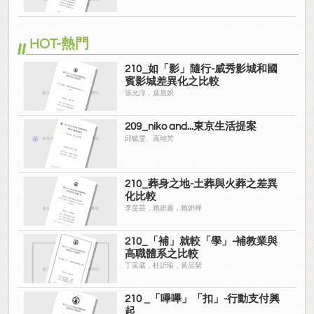
HOT-熱門
210_如「影」隨行-威秀影城和國
賓影城差異化之比較
張允淳，葉晨妍
209_niko and...東京生活提案
邱毓雯、高翊芳
210_葬身之地-土葬與火葬之差異
化比較
李旻芸，賴妍蓁，賴妍樺
210_「補」就較「學」-補教業與
高職體系之比較
丁采葳，杜訢瑜，黃品絜
210 _「嗶嗶」「扣」-行動支付興
起