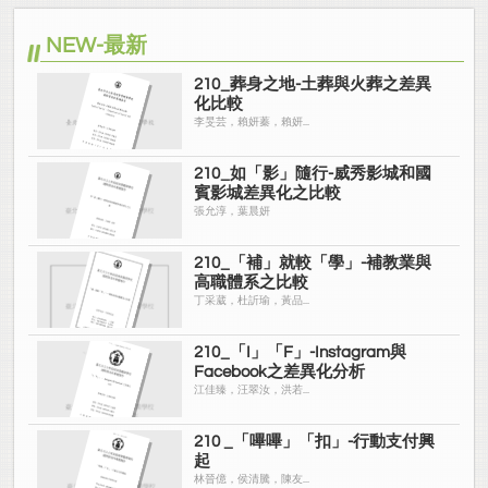
NEW-最新
210_葬身之地-土葬與火葬之差異
化比較
李旻芸，賴妍蓁，賴妍...
210_如「影」隨行-威秀影城和國
賓影城差異化之比較
張允淳，葉晨妍
210_「補」就較「學」-補教業與
高職體系之比較
丁采葳，杜訢瑜，黃品...
210_「I」「F」-Instagram與
Facebook之差異化分析
江佳臻，汪翠汝，洪若...
210 _「嗶嗶」「扣」-行動支付興
起
林晉億，侯清騰，陳友...