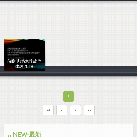
前瞻基礎建設數位
建設2018
士林高商
1
NEW-最新