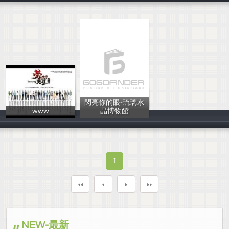
閃亮你的眼-琉璃水
www
晶博物館
www
黃妤珊.黃奕瑄
1
NEW-最新