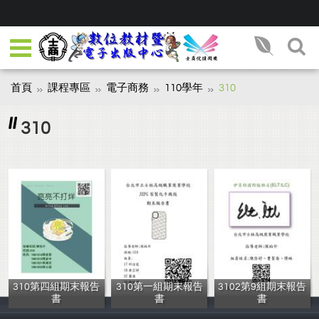
首頁
課程專區
電子商務
110學年
310
310
310第四組期末報告
310第一組期末報告
3102第9組期末報告
書
書
書
周宜萱、周姿岑
邱渲宸、魏詠潔
陳佳妤、曹賀喬