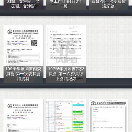
淵閣、文溯閣、文
度工作計畫(110年
員會-第一次委員會
源閣、文津閣)
版)
議記錄
鍾允中等
士林高商
鍾允中等
109學年度圖書館委
107學年度圖書館委
員會-第一次委員會
員會-第一次委員線
議資料
上會議紀錄
鍾允中等
鍾允中等