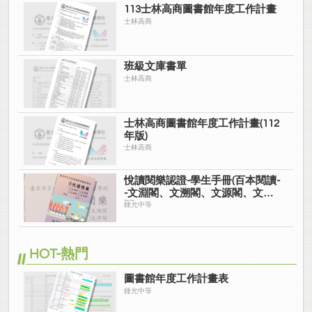
113士林高商圖書館年度工作計畫
士林高商
班級文庫書單
士林高商
士林高商圖書館年度工作計畫(112
年版)
士林高商
悅讀閱樂認證-學生手冊(百本閱讀-
-文淵閣、文溯閣、文源閣、文津
閣)
鍾允中等
HOT-熱門
圖書館年度工作計畫表
鍾允中等