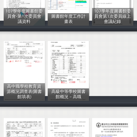
107學年度圖書館委
107學年度圖書館委
員會-第1次委員會
圖書館年度工作計
員會第1次委員線上
議資料
畫表
會議紀錄
鍾允中等
鍾允中等
鍾允中等
高中職學校教育資
源概況調查表(圖書
高級中等學校圖書
館填表)
館概況－高職
吳宗憲
吳宗憲