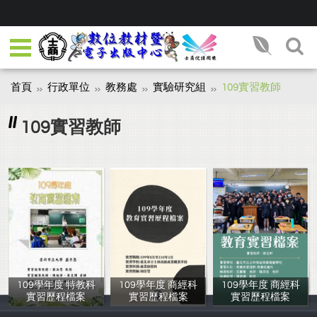
首頁
行政單位
教務處
實驗研究組
109實習教師
109實習教師
109學年度 特教科
109學年度 商經科
109學年度 商經科
實習歷程檔案
實習歷程檔案
實習歷程檔案
盛子恩
周佳瑩
鄒文軒