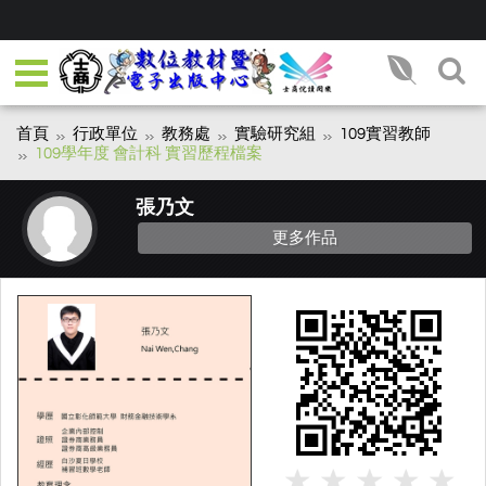
首頁
行政單位
教務處
實驗研究組
109實習教師
109學年度 會計科 實習歷程檔案
張乃文
更多作品