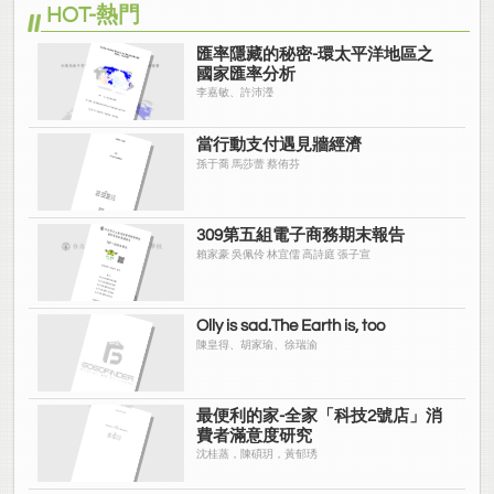
HOT-熱門
匯率隱藏的秘密-環太平洋地區之
國家匯率分析
李嘉敏、許沛瀅
當行動支付遇見牆經濟
孫于喬 馬莎蕾 蔡侑芬
309第五組電子商務期末報告
賴家豪 吳佩伶 林宜儒 高詩庭 張子宣
Olly is sad.The Earth is, too
陳皇得、胡家瑜、徐瑞渝
最便利的家-全家「科技2號店」消
費者滿意度研究
沈桂蒸，陳碩玥，黃郁琇