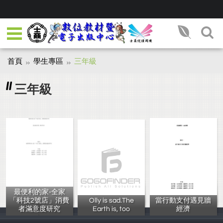
首頁
學生專區
三年級
三年級
最便利的家-全家
「科技2號店」消費
Olly is sad.The
當行動支付遇見牆
者滿意度研究
Earth is, too
經濟
沈桂蒸，陳碩玥
陳皇得、胡家瑜
孫于喬 馬莎蕾