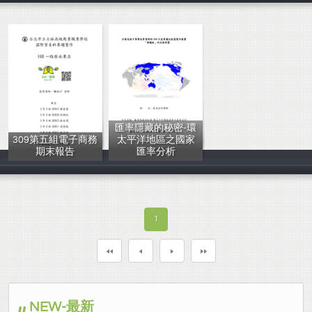
匯率隱藏的秘密-環
309第五組電子商務
太平洋地區之國家
期末報告
匯率分析
賴家豪 吳佩伶
李嘉敏、許沛瀅
1
NEW-最新