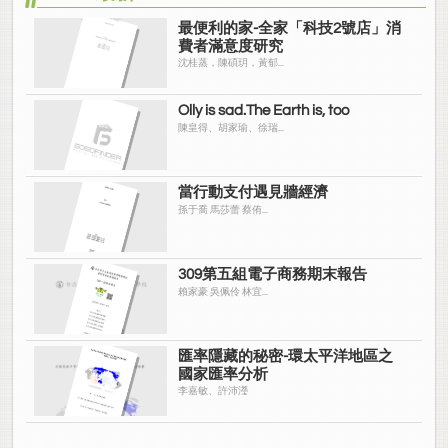
最便利的家-全家「科技2號店」消
費者滿意度研究
沈桂蒸，陳碩玥，黃郁...
Olly is sad.The Earth is, too
陳皇得、胡家瑜、徐瑞...
當行動支付遇見牆經濟
孫于喬 馬莎蕾 蔡侑...
309第五組電子商務期末報告
賴家豪 吳佩伶 林宜...
匯率隱藏的秘密-環太平洋地區之
國家匯率分析
李嘉敏、許沛瀅