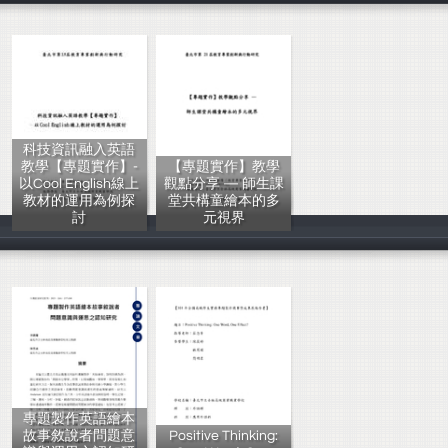
科技資訊融入英語
教學【專題實作】-
【專題實作】教學
以Cool English線上
觀點分享 — 師生課
教材的運用為例探
堂共構童繪本的多
討
元視界
李曉菁、黃鴻盛
李曉菁、黃鴻盛
專題製作英語繪本
故事敘說者問題意
Positive Thinking: