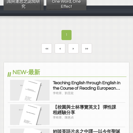
識與運思之認知研
One Word, One
究
Effect
李曉菁、陳惠貞
莊念青
1
NEW-最新
Teaching English through English in
the Course of Reading European
and American Novels
李曉菁、劉昆龍
【校園與士林導覽英文】 彈性課
程經驗分享
李曉菁、陳惠貞
妙談英語片名之中譯—以今年聖誕