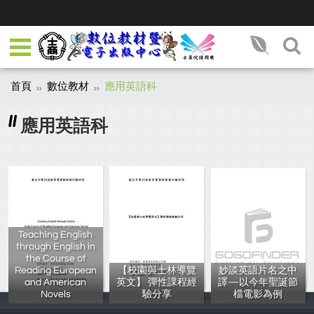
首頁
數位教材
應用英語科
應用英語科
Teaching English
through English in
the Course of
Reading European
【校園與士林導覽
妙談英語片名之中
and American
英文】 彈性課程經
譯—以今年聖誕節
Novels
驗分享
檔電影為例
李曉菁、劉昆龍
李曉菁、陳惠貞
黃斌峰