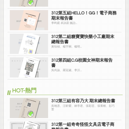
312第五組HELLO！GG！電子商務
期末報告書
李昀庭 卓詠蔚 施詒...
312第二組糖寶寶快樂小工廠期末
總報告書
黃怡禎、楊宇桐、楊明...
312第四組C.G校園女神期末報告
書
吳尚諭、羅冠崴、李沂...
HOT-熱門
312第三組有容乃大 期末總報告書
吳翊丞、汪昕縈、林亭君、張彩芸、張菁榕、彭巧
萱
312第一組奇奇怪怪文具店電子商