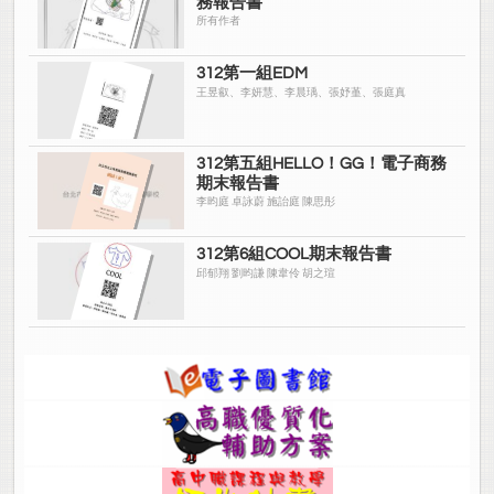
務報告書
所有作者
312第一組EDM
王昱叡、李妍慧、李晨瑀、張妤堇、張庭真
312第五組HELLO！GG！電子商務
期末報告書
李昀庭 卓詠蔚 施詒庭 陳思彤
312第6組COOL期末報告書
邱郁翔 劉昀謙 陳韋伶 胡之瑄