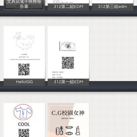
文具店電子商務報
告書
312第二組EDM
312第三組edm
所有作者
黃怡禎、潘庭甄
04吳翊丞、16汪
Hello!GG
312第一組EDM
李昀庭卓詠蔚施
王昱叡、李妍慧