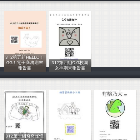
312第五組HELLO！
GG！電子商務期末
312第四組C.G校園
報告書
女神期末報告書
李昀庭 卓詠蔚
吳尚諭、羅冠崴
312第一組奇奇怪怪