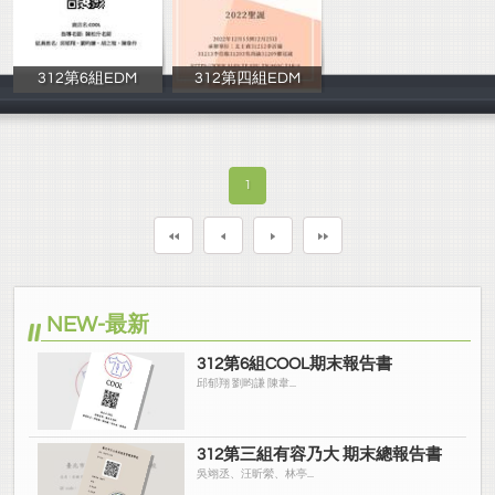
312第6組EDM
312第四組EDM
劉昀謙 邱郁翔
吳尚諭、羅冠崴
1
NEW-最新
312第6組COOL期末報告書
邱郁翔 劉昀謙 陳韋...
312第三組有容乃大 期末總報告書
吳翊丞、汪昕縈、林亭...