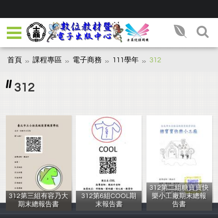
首頁
課程專區
電子商務
111學年
312
312
312第二組糖寶寶快
312第三組有容乃大
312第6組COOL期
樂小工廠期末總報
期末總報告書
末報告書
告書
吳翊丞、汪昕縈
邱郁翔 劉昀謙
黃怡禎、楊宇桐