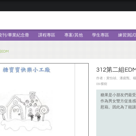
校刊/畢業紀念冊
課程專區
專案/其他
學生專區
練習測試
組EDM
312第二組ED
作者：黃怡禎、潘庭甄、楊宇桐
09 棵樹
糖果是小朋友們最受
作為男女雙方促進感
慰藉。因此為了能讓