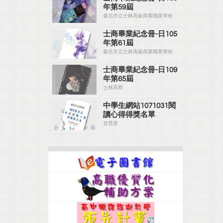
年第59屆
臺北市立士林高級商業職業學校
士商畢業紀念冊-日105
年第61屆
臺北市立士林高級商業職業學校
士商畢業紀念冊-日109
年第65屆
士林高商
中學生網站1071031閱
讀心得得獎名單
曾慧君