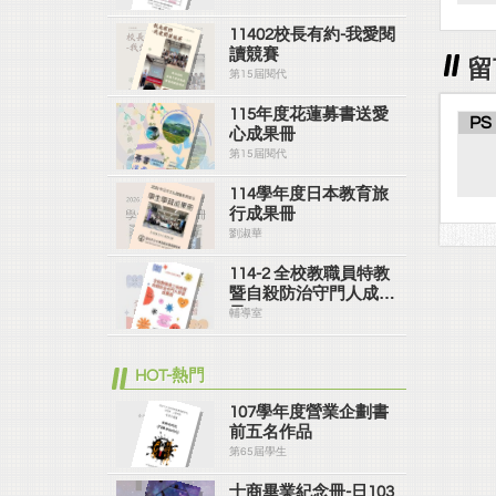
11402校長有約-我愛閱
讀競賽
留
第15屆閱代
115年度花蓮募書送愛
PS
心成果冊
第15屆閱代
114學年度日本教育旅
行成果冊
劉淑華
114-2 全校教職員特教
暨自殺防治守門人成果
冊
輔導室
HOT-熱門
107學年度營業企劃書
前五名作品
第65屆學生
士商畢業紀念冊-日103