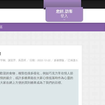
您好, 訪客
登入
區
M
、謝宜芹、吳昆祥 ╱ 日期：2022-12-22 ╱ 多媒體版
╱ 已保護 0.
歡迎的食物，種類也很多樣化，例如巧克力常在情人節
情的媒介，或許多糖果能在大家心情低落時作為心靈的
大家在網上方便的買到糖果成為了我們的目標。