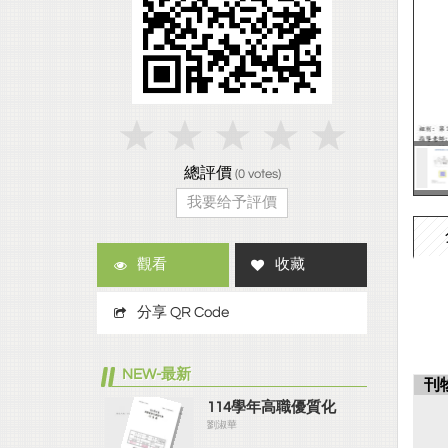
總評價
(
0
votes)
我要给予評價
觀看
收藏
分享 QR Code
NEW-最新
刊
114學年高職優質化
劉淑華