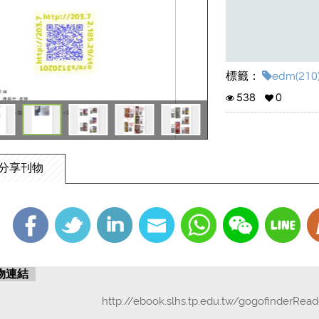
標籤：
edm(210
538
0
分享刊物
物連結
http://ebook.slhs.tp.edu.tw/gogofinderRea