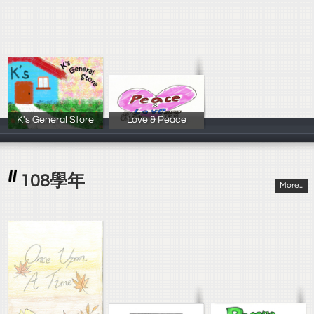
K's General Store
Love & Peace
沈孜芸 劉子琳
朱力麟 李堉甄
108學年
More...