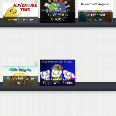
LOVE YOUR
Do not trust
adventure time
CHOICE
anyone
kokkok
王煜翔、林筠婷
惠浚育、許宜楨
Who's telling the
truth?
The power of three
張佳富，李季芙
鄭昀杰 李幸恩