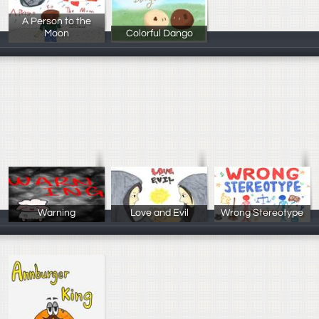
A Person to the
Moon
Colorful Dango
218 林彥甫/ 施
219 梁苡珊/
Warning
Love and Evil
Wrong Stereotype
219 潘羿安/ 歐
219 楊韋寧/ 吳
217 許芝瑜/ 邱