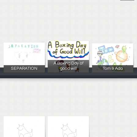
A Boxing Day of
SEPARATION
good will
Tom & Ada
陳振凱
Alisa,Carol
周心如 林庭瑜