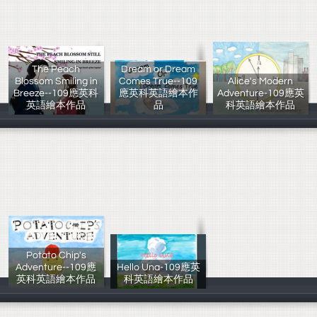
The Peach
Dream or Dream
Blossom Smiling in
Comes True--109
Alice's Modern
Breeze--109應英科
應英科英語繪本作
Adventure-109應英
英語繪本作品
品
科英語繪本作品
周秀卉 林夢
朱云卿 陳云
胡立旻 呂嘉倢
Potato Chip's
Adventure--109應
Hello Una-109應英
英科英語繪本作品
科英語繪本作品
簡立宸 張薰云
陳鎂嘉 張芸榕