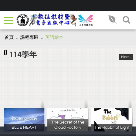
首頁
課程專區
英語繪本
114學年
More...
The Secret of the
BLUE HEART
Cloud Factory
The Rabbit of Light
吳宇軒
吳孟芸 潘少妘
林瀅珊 林欣潁