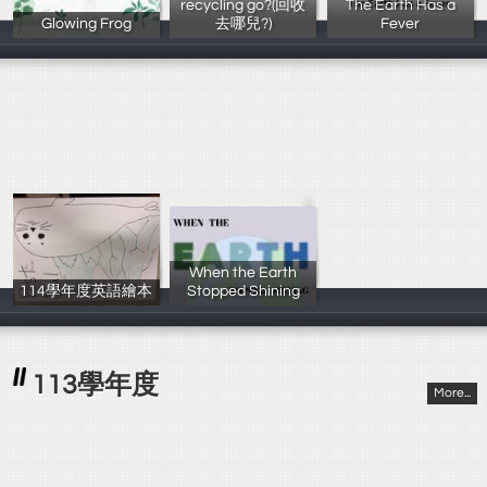
recycling go?(回收
The Earth Has a
Glowing Frog
去哪兒?)
Fever
吳其樺、官姿彣
1131808張詠勝,
呂冠誼 樊恩慈
When the Earth
114學年度英語繪本
Stopped Shining
張旭佑
陳采潁
113學年度
More...