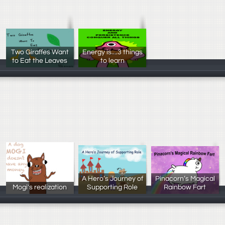
Two Giraffes Want
Energy is....3 things
to Eat the Leaves
to learn
洪冠豪，郭玟妤
饒季耘
A Hero’s Journey of
Pinacorn’s Magical
Mogi's realization
Supporting Role
Rainbow Fart
高俊生
李沛涵 莊沛欣
邱煜婷 陳妤瑄