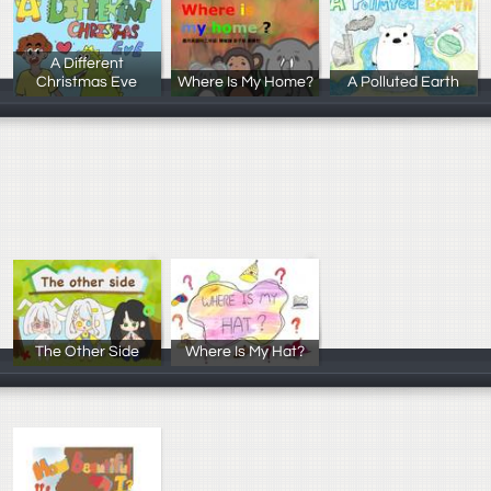
A Different
Christmas Eve
Where Is My Home?
A Polluted Earth
陳竑邑、黃暄閔
李子芸、陳宥謙
羅巧昀、賴妍鈴
The Other Side
Where Is My Hat?
蔡采珍、楊欣晴
汪芊妘、莊昕諭