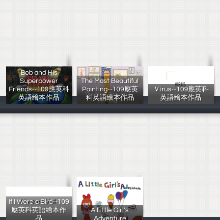
Bob and His
Superpower
The Most Beautiful
Friends--109應英科
Painting--109應英
Ｖirus--109應英科
英語繪本作品
科英語繪本作品
英語繪本作品
陳均宜 黃楷婷
林苡蕎、許馨尹
張鈞維 高湡慧
If I Were a Bird--109
應英科英語繪本作
A Little Girl's
品
Adventure