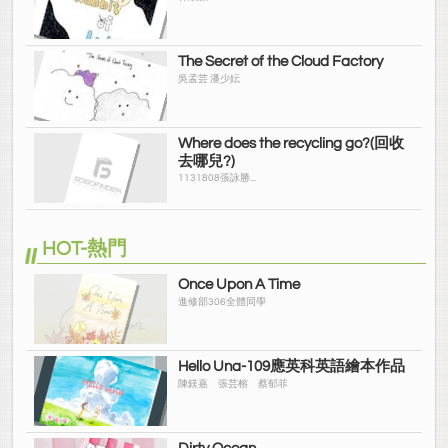
The Secret of the Cloud Factory
吳孟芸 潘少妘
Where does the recycling go?(回收
去哪兒?)
1131808張詠勝...
HOT-熱門
Once Upon A Time
進修部306全體同學
Hello Una-109應英科英語繪本作品
陳鎂嘉 張芸榕 蔡郁菲