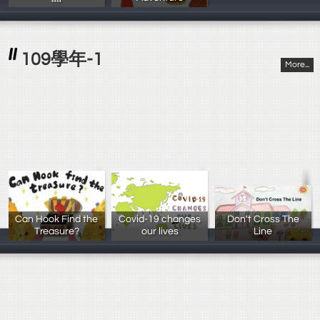
朱緯潔 林立浚
江宜真 郭書瑜
109學年-1
More...
Can Hook Find the
Covid-19 changes
Don't Cross The
Treasure?
our lives
Line
朱劭樺、張芷婕
陳曼寧，莊邵涵
蔡仲宜 黃柏皓