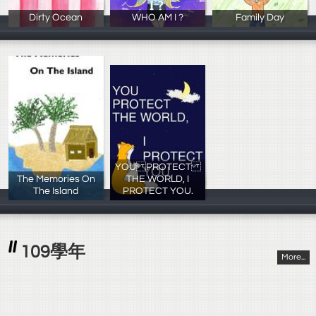
Dirty Ocean
WHO AM I ?
Family Day
張菀庭,李子妍,
1091911吳庭藹
王妤瑄/王倢鍈/
YOU PROTECT
The Memories On
THE WORLD, I
The Island
PROTECT YOU.
1091805翁紹捷
陳偉騫,楊玟倢,
109學年
More...