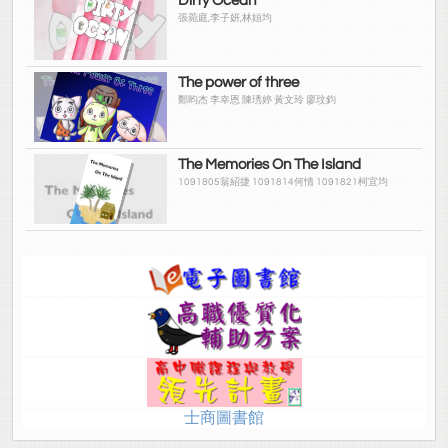
Dirty Ocean
張菀庭,李子妍,林姮均
The power of three
鄭昀杰 李幸恩 陳琇婷 黃文玲 廖玟鈞
The Memories On The Island
1091805翁紹捷 1091814何情 1091821柯宜均
士商圖書館