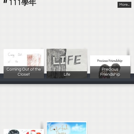
111學年
More...
Coming Out of the
Precious
Closet
Life
Friendship
陳冠宇 徐志超
進203戴筠蓁/郭
218 謝豊懋 /吳