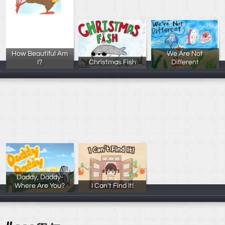
How Beautiful Am
We Are Not
I?
Christmas Fish
Different
吳天心、時安琪
杜家怡、郭瑋鋒
吳慈華、葉妤晴
Daddy, Daddy-
Where Are You?
I Can't Find It!
彭妍榕、林秉澤
梁庭瑜、郭冠妤