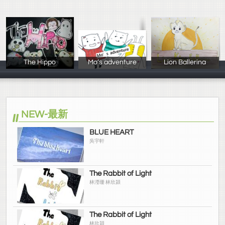
The Hippo
Mo’s adventure
Lion Ballerina
黃明立、陳彤、
牟乃葳、林欣頤
鄭皓哲 林佳君
NEW-最新
BLUE HEART
吳宇軒
The Rabbit of Light
林瀅珊 林欣潁
The Rabbit of Light
林欣潁