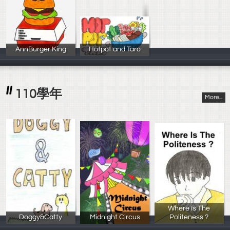
AnnBurger King
Hotpot and Taro
219 洪郁涵/袁
217 郭苡宸/ 洪
110學年
More...
Where Is The
Doggy&Catty
Midnight Circus
Politeness ?
梁慶紅 梁郁婕
陳柏宇,黃子桓.
楊舒涵，柯妤庭