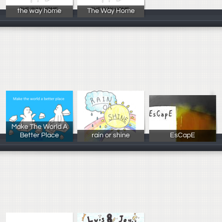
the way home
The Way Home
洪乙心/吳亭誼/
洪乙心/吳亭誼/
Make The World A
Better Place
rain or shine
EsCapE
吳晨儀，連苡丞
林立婕 陳玟錡
王悅瑄，趙德嘉