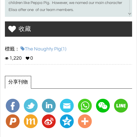
children like Peppa Pig. However, we named our main character
Elisa after one of our team members.
We want to present this story as an interesting one so we made
收藏
Elisa meet the bad wolf who pretends to be a friendly pig. The
climax of the story happens when Elisa’s owner Henry appears and
saves Elisa from danger.
標籤：
The Naughty Pig(1)
1,220
0
分享刊物