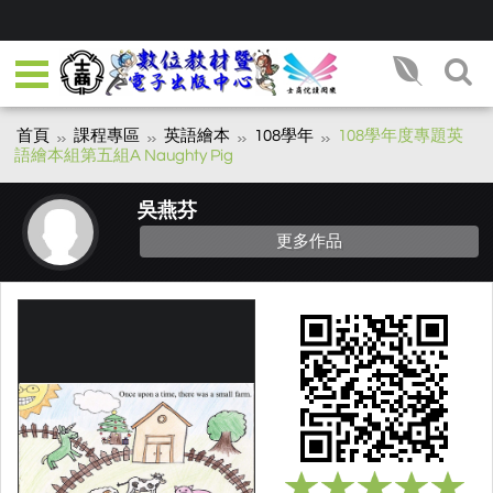
首頁
課程專區
英語繪本
108學年
108學年度專題英
語繪本組第五組A Naughty Pig
吳燕芬
更多作品