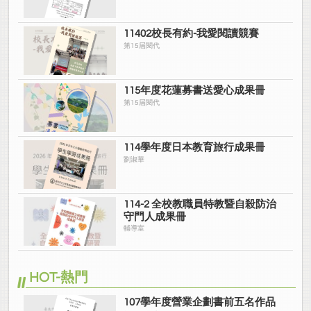
11402校長有約-我愛閱讀競賽
第15屆閱代
115年度花蓮募書送愛心成果冊
第15屆閱代
114學年度日本教育旅行成果冊
劉淑華
114-2 全校教職員特教暨自殺防治
守門人成果冊
輔導室
HOT-熱門
107學年度營業企劃書前五名作品