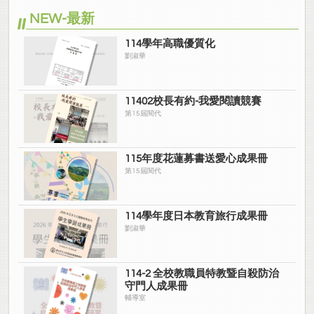
NEW-最新
114學年高職優質化
劉淑華
11402校長有約-我愛閱讀競賽
第15屆閱代
115年度花蓮募書送愛心成果冊
第15屆閱代
114學年度日本教育旅行成果冊
劉淑華
114-2 全校教職員特教暨自殺防治
守門人成果冊
輔導室