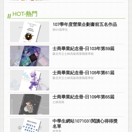
HOT-熱門
107學年度營業企劃書前五名作品
第65屆學生
士商畢業紀念冊-日103年第59屆
臺北市立士林高級商業職業學校
士商畢業紀念冊-日105年第61屆
臺北市立士林高級商業職業學校
士商畢業紀念冊-日109年第65屆
士林高商
中學生網站1071031閱讀心得得獎
名單
曾慧君