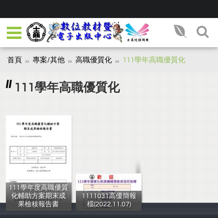
首頁
專案/其他
高職優質化
111學年高職優質化
111學年高職優質化
111學年度高職優質
化輔助方案期末成
1111031高優簡報
果檢核報告書
檔(2022.11.07)
劉淑華
士林高商