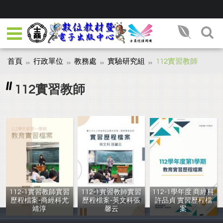
首頁
行政單位
教務處
實驗研究組
112實習教師
112實習教師
112-1實習教師實習
112-1實習教師實習
112-1學年度 商經科
歷程檔案-商經科尤
歷程檔案-英文科張
許品貞 實習歷程檔
靖淳
馨云
案
尤靖淳
張馨云
許品貞