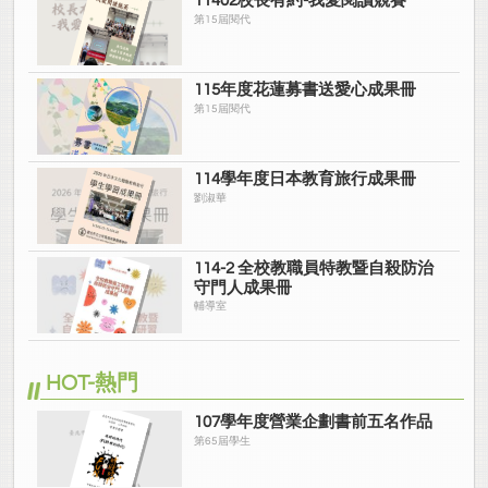
11402校長有約-我愛閱讀競賽
第15屆閱代
115年度花蓮募書送愛心成果冊
第15屆閱代
114學年度日本教育旅行成果冊
劉淑華
114-2 全校教職員特教暨自殺防治
守門人成果冊
輔導室
HOT-熱門
107學年度營業企劃書前五名作品
第65屆學生