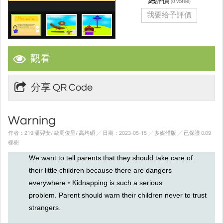
總評價
(
votes)
0
我要给予評價
觀看
分享 QR Code
Warning
作者：219 潘羿安/ 歐周俊呈/ 高均碩 ╱ 日期：2023-05-15 ╱ 多媒體版
╱ 已保護 0.09
棵樹
We want to tell parents that they should take care of
their little children because there are dangers
everywhere.
•
Kidnapping is such a serious
problem.
Parent should warn their children never to trust
strangers.