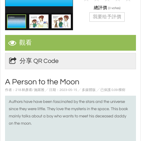
總評價
(
votes)
0
我要给予評價
觀看
分享 QR Code
A Person to the Moon
作者：218 林彥甫/ 施羅雅 ╱ 日期：2023-05-15 ╱ 多媒體版
╱ 已保護 0.09 棵樹
Authors have have been fascinated by the stars and the universe
since they were little. They love the mysteris in the space. This book
mainly talks about a boy who wants to meet his deceased daddy
on the moon.