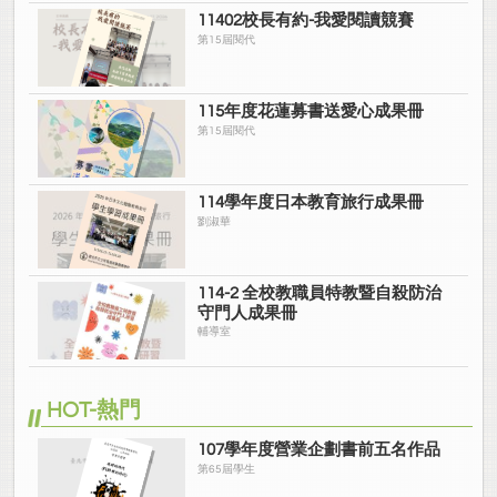
11402校長有約-我愛閱讀競賽
第15屆閱代
115年度花蓮募書送愛心成果冊
第15屆閱代
114學年度日本教育旅行成果冊
劉淑華
114-2 全校教職員特教暨自殺防治
守門人成果冊
輔導室
HOT-熱門
107學年度營業企劃書前五名作品
第65屆學生