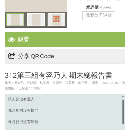
總評價
(
votes)
0
我要给予評價
觀看
分享 QR Code
312第三組有容乃大 期末總報告書
作者：吳翊丞、汪昕縈、林亭君、張彩芸、張菁榕、彭巧萱 ╱ 日期：2023-03-30 ╱ 多
媒體版
╱ 已保護 0.15 棵樹
情人節沒有愛人
像台相機沒有快門
像是嬰兒沒有奶粉