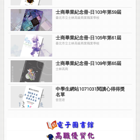
士商畢業紀念冊-日103年第59屆
臺北市立士林高級商業職業學校
士商畢業紀念冊-日105年第61屆
臺北市立士林高級商業職業學校
士商畢業紀念冊-日109年第65屆
士林高商
中學生網站1071031閱讀心得得獎
名單
曾慧君