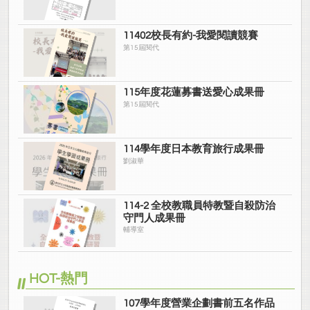
11402校長有約-我愛閱讀競賽
第15屆閱代
115年度花蓮募書送愛心成果冊
第15屆閱代
114學年度日本教育旅行成果冊
劉淑華
114-2 全校教職員特教暨自殺防治
守門人成果冊
輔導室
HOT-熱門
107學年度營業企劃書前五名作品