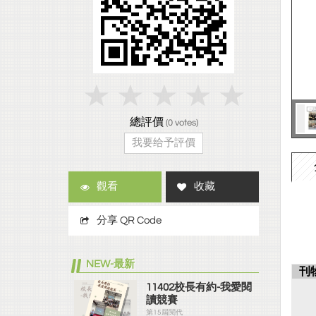
總評價
(
0
votes)
我要给予評價
觀看
收藏
分享 QR Code
NEW-最新
刊
11402校長有約-我愛閱
讀競賽
第15屆閱代