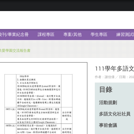
校刊/畢業紀念冊
課程專區
專案/其他
學生專區
練習測試
本共愛學園交流報告書
111學年多語
作者：謝佳倩 ╱ 日期：2023
目錄
活動規劃
多語文化社社員
事前會議