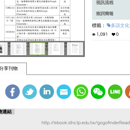
視訊流程
致詞簡報
共愛校內新聞
標籤：
多語文化
1,091
0
聯絡截圖&心得分
傳遞 2022 Merry C
分享刊物
物連結
http://ebook.slhs.tp.edu.tw/gogofinderRea