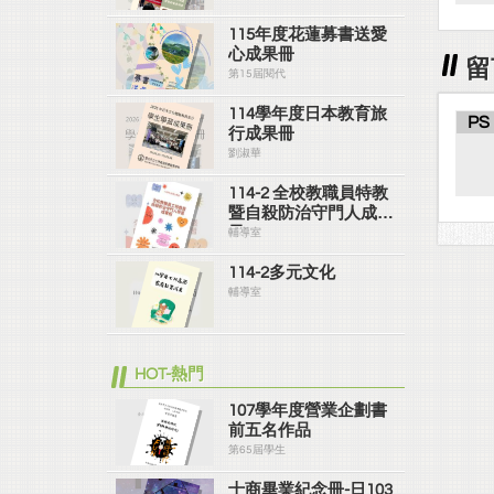
115年度花蓮募書送愛
心成果冊
留
第15屆閱代
114學年度日本教育旅
PS
行成果冊
劉淑華
114-2 全校教職員特教
暨自殺防治守門人成果
冊
輔導室
114-2多元文化
輔導室
HOT-熱門
107學年度營業企劃書
前五名作品
第65屆學生
士商畢業紀念冊-日103