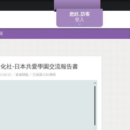
您好, 訪客
登入
區
文化社-日本共愛學園交流報告書
-02-21 ╱ 多媒體版
╱ 已保護 0.00 棵樹