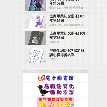
年第59屆
臺北市立士林高級商業職業學校
士商畢業紀念冊-日105
年第61屆
臺北市立士林高級商業職業學校
士商畢業紀念冊-日109
年第65屆
士林高商
中學生網站1071031閱
讀心得得獎名單
曾慧君