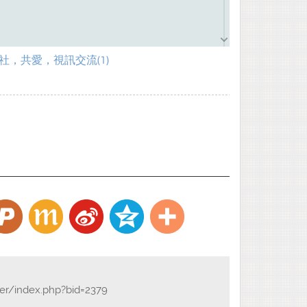
社，共愛，視訊交流(1)
享
hristmas & 2023 Happy New Year 祝福
der/index.php?bid=2379