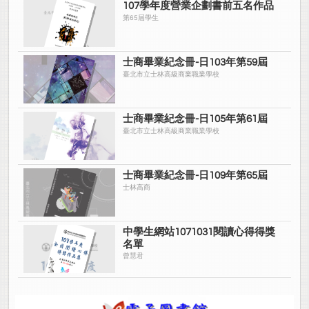
107學年度營業企劃書前五名作品
第65屆學生
士商畢業紀念冊-日103年第59屆
臺北市立士林高級商業職業學校
士商畢業紀念冊-日105年第61屆
臺北市立士林高級商業職業學校
士商畢業紀念冊-日109年第65屆
士林高商
中學生網站1071031閱讀心得得獎
名單
曾慧君