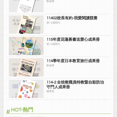
劉淑華
11402校長有約-我愛閱讀競賽
第15屆閱代
115年度花蓮募書送愛心成果冊
第15屆閱代
114學年度日本教育旅行成果冊
劉淑華
114-2 全校教職員特教暨自殺防治
守門人成果冊
輔導室
HOT-熱門