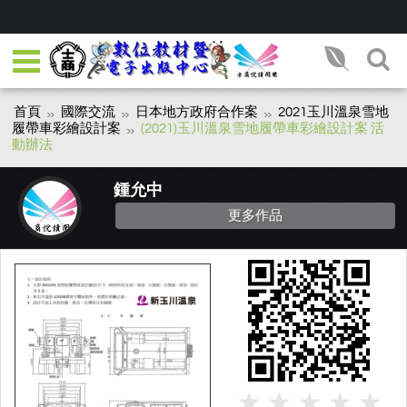
首頁
國際交流
日本地方政府合作案
2021玉川溫泉雪地
履帶車彩繪設計案
(2021)玉川溫泉雪地履帶車彩繪設計案 活
動辦法
鍾允中
更多作品