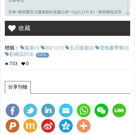
主辦單位
日本: 秋田縣玉川溫泉副社長畠山米一(はたけやま)；秋田縣仙北市
政府觀光文化運動部(仙北市役所観光文化スポーツ部交流デザイン
課)田口聰美、黃敏
收藏
台灣: 士林高商 圖書館主任 鍾允中、廣告設計科主任 陳哲祥
標籤：
溫泉(1)
2021(17)
玉川溫泉(3)
雪地履帶車(3)
彩繪設計(3)
more...
733
0
分享刊物