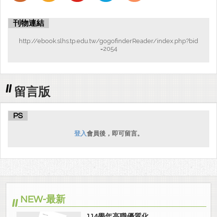
立青森商業高等學校、青森縣立五所川原高等學校、青森縣立三本
木高等5所學校，在疫情結束前透過視訊進行交流，待疫情結束後再
刊物連結
回復實體互訪活動，延續雙方綿密的情誼。
http://ebook.slhs.tp.edu.tw/gogofinderReader/index.php?bid
=2054
留言版
PS
登入
會員後，即可留言。
NEW-最新
114學年高職優質化