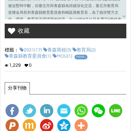
被迫暫時中斷，但臺北市與青森縣為持續深化交流，臺北市教育局
曾燦金局長和青森縣教育委員會和嶋延壽教育長，為了維持雙方文
化、環境、教育等不同議題的交流，在110年8月31日各選定5所代表
不同屬性的高中職簽訂教育交流MOU。
收藏
教育局表示，自107年6月成立「臺北在地遊學中心」，臺北市每年
均選派高職師生，組成農業技職見學團至日本青森縣進行為期2週的
農業技職教育參訪團，3年來臺北市薦派總計近100位師生前往日本
標籤：
2021(17)
青森商校(3)
教育局(2)
青森縣。
青森縣教育委員會(1)
MOU(1)
more...
日本青森縣知事三村申吾107年第一次參訪臺北市高中職學校，即與
1,229
0
臺北市教育局建立良好的合作關係，不僅兩地雙方學校、校長團
體，以及教育文化藝術團體進行互訪，也賦予臺日教育人員及學生
體驗雙方文化的機會。
疫情期間，教育局曾局長與青森縣三村知事仍透過多次的書信
分享刊物
往返互相問候；在110年3月份，更是直接透過遠端視訊，分享雙方
的近況並規劃未來的交流方向。
本次的交流MOU，臺北市選定臺北市立大安高工(技高工業類)、臺北
市立士林高商(技高商業類)、臺北市立松山工農(技高農業類)、臺北
市立永春高中(普通高中)、臺北市立大理高中(綜合高中)，與青森縣
立弘前工業高等學校、青森縣立三本木農業惠拓高等學校、青森縣