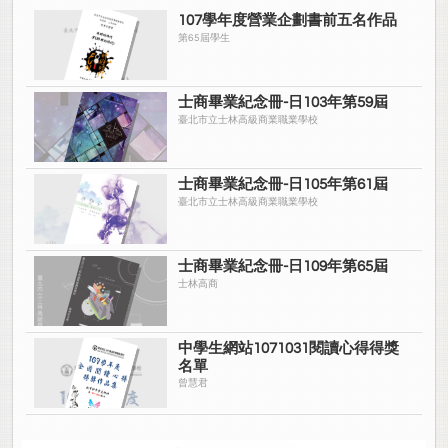
107學年度營業企劃書前五名作品
第65屆學生
士商畢業紀念冊-日103年第59屆
臺北市立士林高級商業職業學校
士商畢業紀念冊-日105年第61屆
臺北市立士林高級商業職業學校
士商畢業紀念冊-日109年第65屆
士林高商
中學生網站1071031閱讀心得得獎
名單
曾慧君