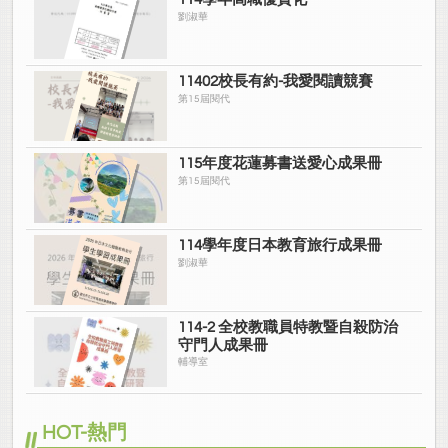
劉淑華
11402校長有約-我愛閱讀競賽
第15屆閱代
115年度花蓮募書送愛心成果冊
第15屆閱代
114學年度日本教育旅行成果冊
劉淑華
114-2 全校教職員特教暨自殺防治
守門人成果冊
輔導室
HOT-熱門