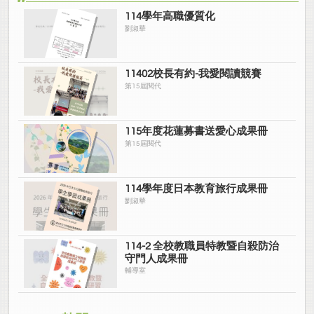
114學年高職優質化
劉淑華
11402校長有約-我愛閱讀競賽
第15屆閱代
115年度花蓮募書送愛心成果冊
第15屆閱代
114學年度日本教育旅行成果冊
劉淑華
114-2 全校教職員特教暨自殺防治
守門人成果冊
輔導室