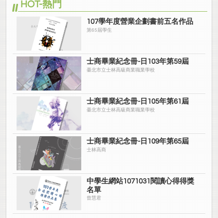
HOT-熱門
107學年度營業企劃書前五名作品
第65屆學生
士商畢業紀念冊-日103年第59屆
臺北市立士林高級商業職業學校
士商畢業紀念冊-日105年第61屆
臺北市立士林高級商業職業學校
士商畢業紀念冊-日109年第65屆
士林高商
中學生網站1071031閱讀心得得獎
名單
曾慧君