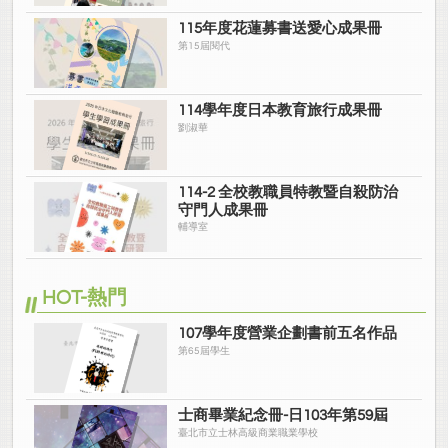
115年度花蓮募書送愛心成果冊
第15屆閱代
114學年度日本教育旅行成果冊
劉淑華
114-2 全校教職員特教暨自殺防治
守門人成果冊
輔導室
HOT-熱門
107學年度營業企劃書前五名作品
第65屆學生
士商畢業紀念冊-日103年第59屆
臺北市立士林高級商業職業學校