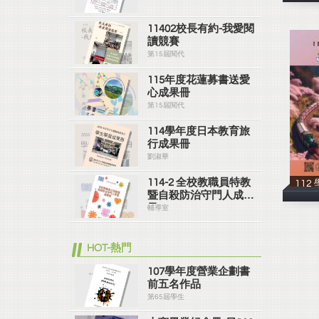
11402校長有約-我愛閱
讀競賽
第15屆閱代
115年度花蓮募書送愛
心成果冊
第15屆閱代
114學年度日本教育旅
行成果冊
劉淑華
114-2 全校教職員特教
11
暨自殺防治守門人成果
冊
輔導室
HOT-熱門
107學年度營業企劃書
前五名作品
第65屆學生