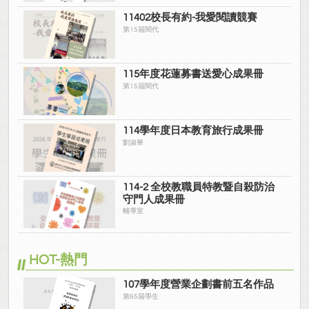
11402校長有約-我愛閱讀競賽
第15屆閱代
115年度花蓮募書送愛心成果冊
第15屆閱代
114學年度日本教育旅行成果冊
劉淑華
114-2 全校教職員特教暨自殺防治
守門人成果冊
輔導室
HOT-熱門
107學年度營業企劃書前五名作品
第65屆學生