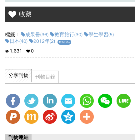
3. 行前學習單
收藏
4. 學習手冊(日誌)
5. 新聞/其他
標籤：
成果冊(36)
教育旅行(30)
學生學習(5)
日本(40)
2012年(2)
more...
1,631
0
分享刊物
刊物目錄
刊物連結