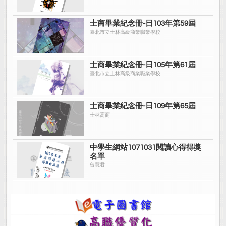
士商畢業紀念冊-日103年第59屆
臺北市立士林高級商業職業學校
士商畢業紀念冊-日105年第61屆
臺北市立士林高級商業職業學校
士商畢業紀念冊-日109年第65屆
士林高商
中學生網站1071031閱讀心得得獎
名單
曾慧君