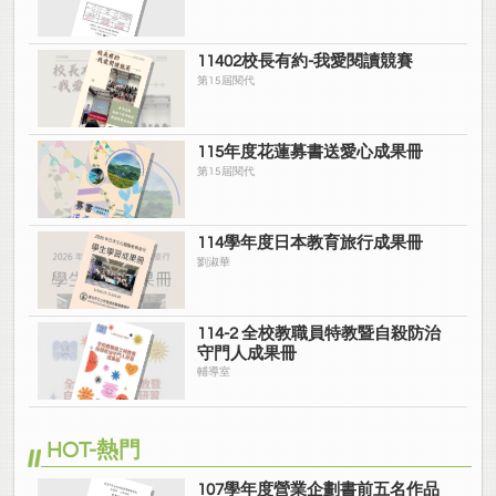
11402校長有約-我愛閱讀競賽
第15屆閱代
115年度花蓮募書送愛心成果冊
第15屆閱代
114學年度日本教育旅行成果冊
劉淑華
114-2 全校教職員特教暨自殺防治
守門人成果冊
輔導室
HOT-熱門
107學年度營業企劃書前五名作品