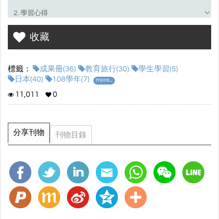
2. 學習心得
3. 行前學習單
收藏
4.1城市探索計劃書(個人)
標籤：
成果冊(36)
教育旅行(30)
學生學習(5)
4.2城市探索計劃書(小組)
日本(40)
108學年(7)
more...
5. 學習手冊(日誌)
11,011
0
6. 新聞/其他
分享刊物
刊物目錄