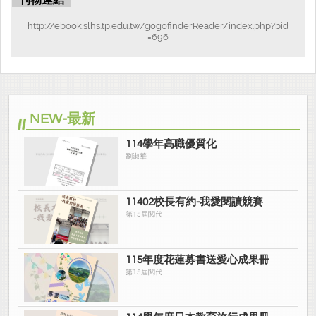
刊物連結
http://ebook.slhs.tp.edu.tw/gogofinderReader/index.php?bid
=696
NEW-最新
114學年高職優質化
劉淑華
11402校長有約-我愛閱讀競賽
第15屆閱代
115年度花蓮募書送愛心成果冊
第15屆閱代