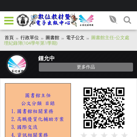
首頁
行政單位
圖書館
電子公文
圖書館主任-公文處
理紀錄簿(104學年第1學期)
鍾允中
更多作品