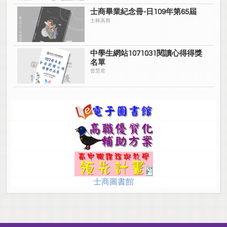
士商畢業紀念冊-日109年第65屆
士林高商
中學生網站1071031閱讀心得得獎
名單
曾慧君
士商圖書館