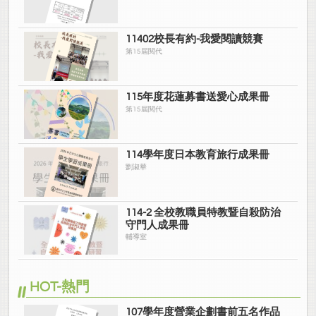
11402校長有約-我愛閱讀競賽
第15屆閱代
115年度花蓮募書送愛心成果冊
第15屆閱代
114學年度日本教育旅行成果冊
劉淑華
114-2 全校教職員特教暨自殺防治
守門人成果冊
輔導室
HOT-熱門
107學年度營業企劃書前五名作品