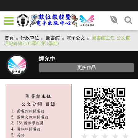
首頁
行政單位
圖書館
電子公文
圖書館主任-公文處
理紀錄簿 (111學年第1學期)
鍾允中
更多作品