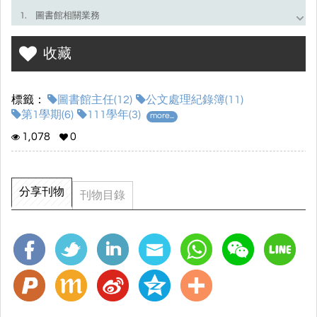
1. 圖書館相關業務
2. 國際交流相關業務
收藏
3. ISA國際學校獎
4. 資訊相關業務
標籤：
圖書館主任(12)
公文處理紀錄簿(11)
第1學期(6)
111學年(3)
more...
5. 其他
1,078
0
6. 其他(存參)
7. 實務閱讀與創業提案競賽
分享刊物
刊物目錄