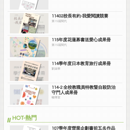
11402校長有約-我愛閱讀競賽
第15屆閱代
115年度花蓮募書送愛心成果冊
第15屆閱代
114學年度日本教育旅行成果冊
劉淑華
114-2 全校教職員特教暨自殺防治
守門人成果冊
輔導室
HOT-熱門
107學年度營業企劃書前五名作品