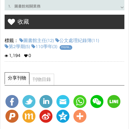
1. 圖書館相關業務
2. 國際交流相關業務
收藏
3. ISA國際學校獎
4. 資訊相關業務
標籤：
圖書館主任(12)
公文處理紀錄簿(11)
第2學期(5)
110學年(3)
more...
5. 其他
1,194
0
6. 其他(存參)
分享刊物
刊物目錄