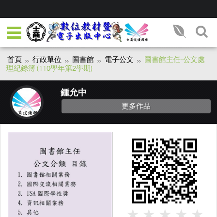
首頁
行政單位
圖書館
電子公文
圖書館主任-公文處
理紀錄簿 (110學年第2學期)
鍾允中
更多作品