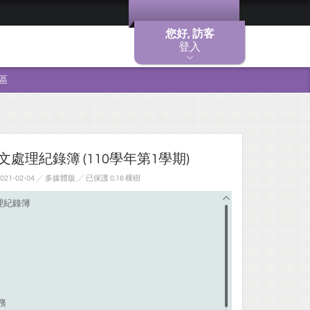
您好, 訪客
登入
區
處理紀錄簿 (110學年第1學期)
1-02-04 ╱ 多媒體版
╱ 已保護 0.16 棵樹
理紀錄簿
務