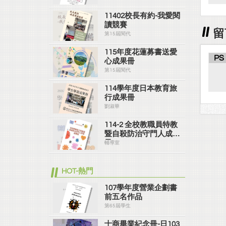
11402校長有約-我愛閱
讀競賽
留
第15屆閱代
115年度花蓮募書送愛
PS
心成果冊
第15屆閱代
114學年度日本教育旅
行成果冊
劉淑華
114-2 全校教職員特教
暨自殺防治守門人成果
冊
輔導室
HOT-熱門
107學年度營業企劃書
前五名作品
第65屆學生
士商畢業紀念冊-日103