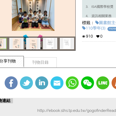
3. ISA國際學校獎
4. 資訊相關業務
標籤：
圖書館主任
5. 其他
110學年(3)
more.
6. 其他(存參)
910
0
分享刊物
刊物目錄
物連結
http://ebook.slhs.tp.edu.tw/gogofinderRea