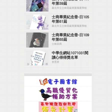
年第59屆
臺北市立士林高級商業職業學校
士商畢業紀念冊-日105
年第61屆
臺北市立士林高級商業職業學校
士商畢業紀念冊-日109
年第65屆
士林高商
中學生網站1071031閱
讀心得得獎名單
曾慧君