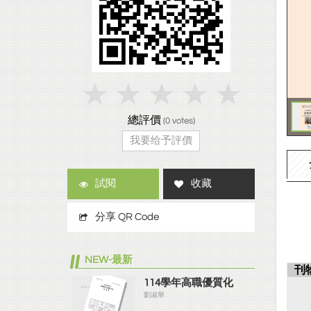
總評價
(
0
votes)
我要给予評價
試閱
收藏
分享 QR Code
NEW-最新
刊
114學年高職優質化
劉淑華