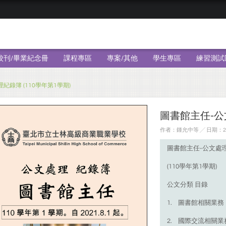
校刊/畢業紀念冊
課程專區
專案/其他
學生專區
練習測試
紀錄簿 (110學年第1學期)
圖書館主任-公文
作者：鍾允中等 ╱ 日期：202
圖書館主任-公文處
(110學年第1學期)
公文分類 目錄
1. 圖書館相關業務
2. 國際交流相關業