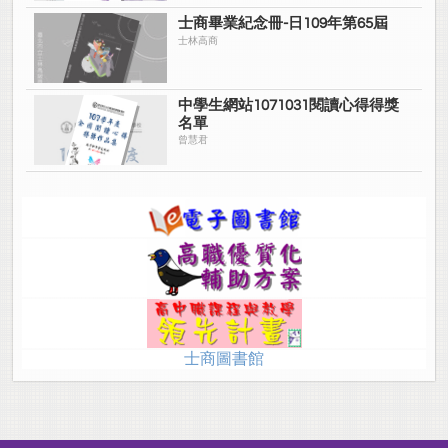
士商畢業紀念冊-日109年第65屆
士林高商
中學生網站1071031閱讀心得得獎
名單
曾慧君
士商圖書館