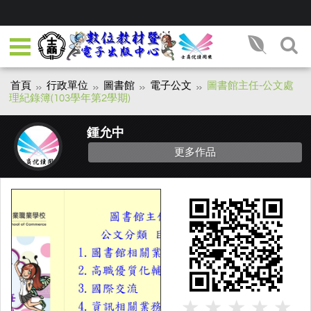
首頁
行政單位
圖書館
電子公文
圖書館主任-公文處
理紀錄簿(103學年第2學期)
鍾允中
更多作品