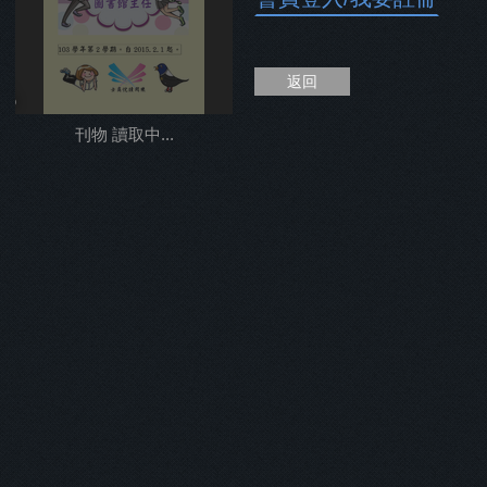
返回
%
刊物 讀取中...