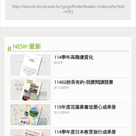
http://ebook.slhs.tp.edu.tw/gogofinderReader/index.php?bid
=1163
NEW-最新
114學年高職優質化
劉淑華
11402校長有約-我愛閱讀競賽
第15屆閱代
115年度花蓮募書送愛心成果冊
第15屆閱代
114學年度日本教育旅行成果冊