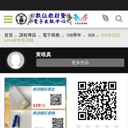
首頁
課程專區
電子商務
106學年
309
309第四組
edm神奇燒酒螺
黃唯真
更多作品