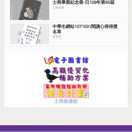
士商畢業紀念冊-日109年第65屆
士林高商
中學生網站1071031閱讀心得得獎
名單
曾慧君
士商圖書館