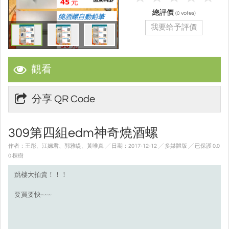
總評價
(
votes)
0
我要给予評價
觀看
分享 QR Code
309第四組edm神奇燒酒螺
作者：王彤、江姵君、郭雅緹、黃唯真 ╱ 日期：2017-12-12 ╱ 多媒體版
╱ 已保護 0.0
0 棵樹
跳樓大拍賣！！！
要買要快~~~