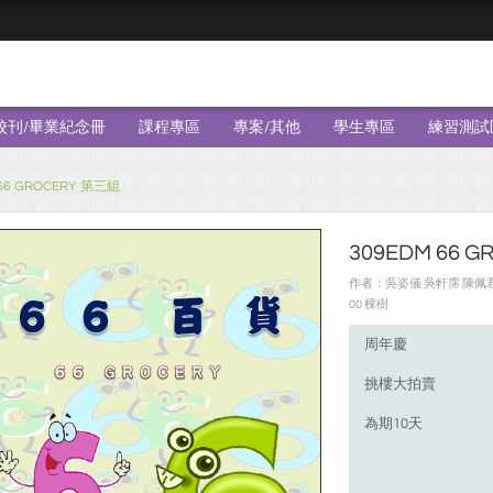
校刊/畢業紀念冊
課程專區
專案/其他
學生專區
練習測試
 66 GROCERY 第三組
309EDM 66 
作者：吳姿儀 吳軒霈 陳佩君 
00 棵樹
周年慶
挑樓大拍賣
為期10天