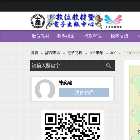
數位教材
教學檔案
行政單位
國際交流
首頁
課程專區
電子商務
106學年
309
309EDM
陳奕瑜
更多作品