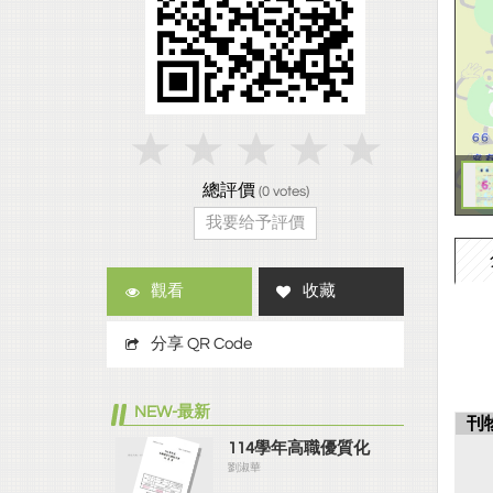
總評價
(
0
votes)
我要给予評價
觀看
收藏
分享 QR Code
NEW-最新
刊
114學年高職優質化
劉淑華