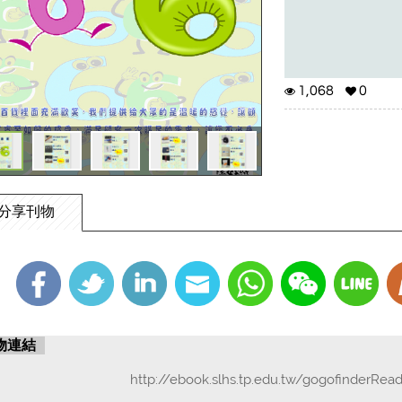
1,068
0
分享刊物
物連結
http://ebook.slhs.tp.edu.tw/gogofinderRea