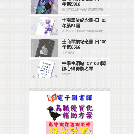
年第59屆
臺北市立士林高級商業職業學校
士商畢業紀念冊-日105
年第61屆
臺北市立士林高級商業職業學校
士商畢業紀念冊-日109
年第65屆
士林高商
中學生網站1071031閱
讀心得得獎名單
曾慧君