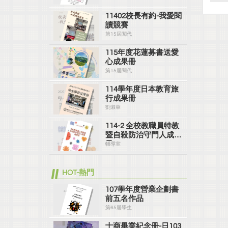
11402校長有約-我愛閱
讀競賽
第15屆閱代
115年度花蓮募書送愛
心成果冊
第15屆閱代
114學年度日本教育旅
行成果冊
劉淑華
114-2 全校教職員特教
暨自殺防治守門人成果
冊
輔導室
HOT-熱門
107學年度營業企劃書
前五名作品
第65屆學生
士商畢業紀念冊-日103