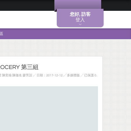
您好, 訪客
登入
區
GROCERY 第三組
陳奕瑜 陳珈名 廖芳誼 ╱ 日期：2017-12-12 ╱ 多媒體版
╱ 已保護 0.