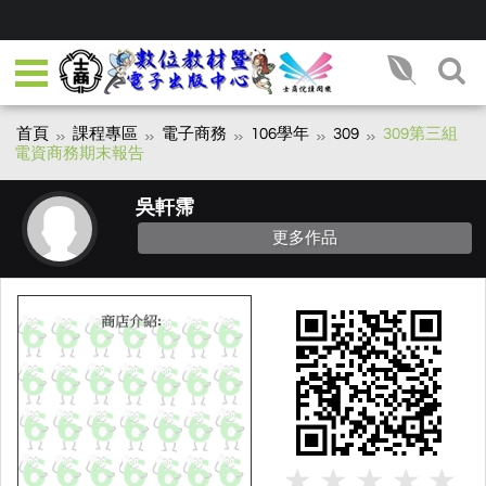
首頁
課程專區
電子商務
106學年
309
309第三組
電資商務期末報告
吳軒霈
更多作品