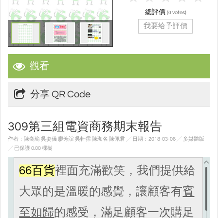
總評價
(
votes)
0
我要给予評價
觀看
分享 QR Code
309第三組電資商務期末報告
作者：陳奕瑜 吳姿儀 廖芳誼 吳軒霈 陳珈名 陳佩君 ╱ 日期：2018-03-06 ╱ 多媒體版
╱ 已保護 0.00 棵樹
66百貨
裡面充滿歡笑，我們提供給
大眾的是溫暖的感覺，讓顧客有
賓
至如歸
的感受，滿足顧客一次購足