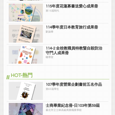
115年度花蓮募書送愛心成果冊
第15屆閱代
114學年度日本教育旅行成果冊
劉淑華
114-2 全校教職員特教暨自殺防治
守門人成果冊
輔導室
HOT-熱門
107學年度營業企劃書前五名作品
第65屆學生
士商畢業紀念冊-日103年第59屆
臺北市立士林高級商業職業學校