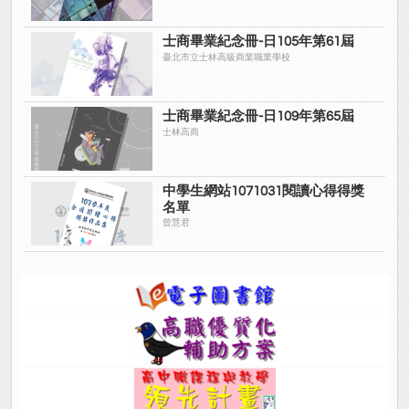
士商畢業紀念冊-日105年第61屆
臺北市立士林高級商業職業學校
士商畢業紀念冊-日109年第65屆
士林高商
中學生網站1071031閱讀心得得獎
名單
曾慧君