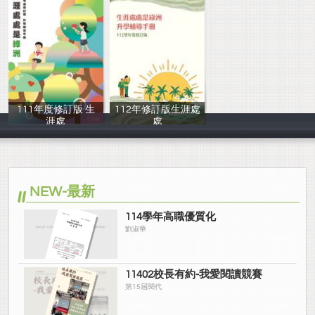
111年度修訂版 生
112年修訂版生涯處
涯處
處
周家琪
輔導室
NEW-最新
114學年高職優質化
劉淑華
11402校長有約-我愛閱讀競賽
第15屆閱代