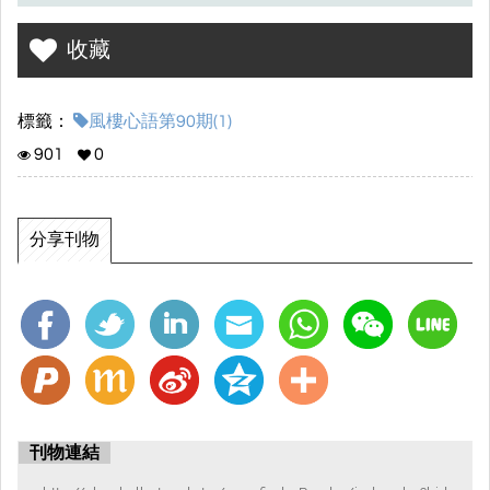
收藏
標籤：
風樓心語第90期(1)
901
0
分享刊物
刊物連結