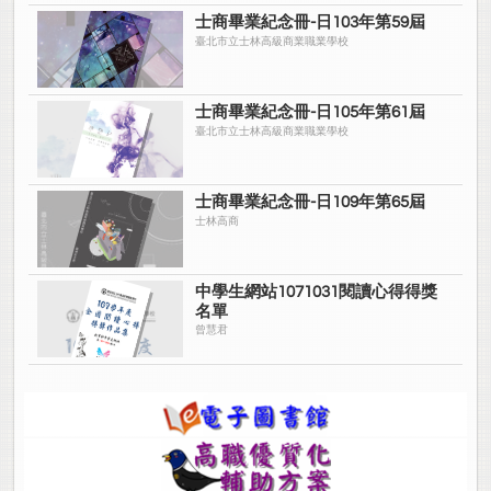
士商畢業紀念冊-日103年第59屆
臺北市立士林高級商業職業學校
士商畢業紀念冊-日105年第61屆
臺北市立士林高級商業職業學校
士商畢業紀念冊-日109年第65屆
士林高商
中學生網站1071031閱讀心得得獎
名單
曾慧君