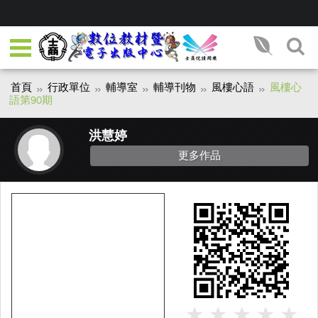
首頁
行政單位
輔導室
輔導刊物
風樓心語
風樓心
語第90期
洪慧婷
更多作品