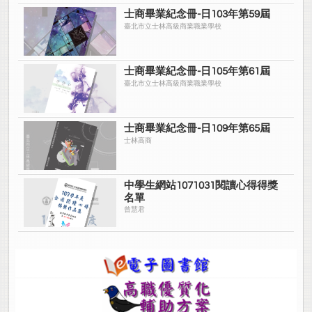
士商畢業紀念冊-日103年第59屆
臺北市立士林高級商業職業學校
士商畢業紀念冊-日105年第61屆
臺北市立士林高級商業職業學校
士商畢業紀念冊-日109年第65屆
士林高商
中學生網站1071031閱讀心得得獎
名單
曾慧君