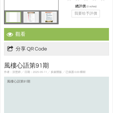
總評價
(
votes)
0
我要给予評價
觀看
分享 QR Code
風樓心語第91期
作者：洪慧婷 ╱ 日期：2025-05-11 ╱ 多媒體版
╱ 已保護 0.00 棵樹
風樓心語第91期