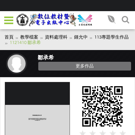
首頁
教學檔案
資料處理科
鍾允中
113專題學生作品
1121410 鄒承希
鄒承希
更多作品