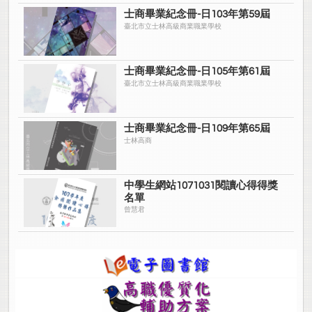
士商畢業紀念冊-日103年第59屆
臺北市立士林高級商業職業學校
士商畢業紀念冊-日105年第61屆
臺北市立士林高級商業職業學校
士商畢業紀念冊-日109年第65屆
士林高商
中學生網站1071031閱讀心得得獎
名單
曾慧君