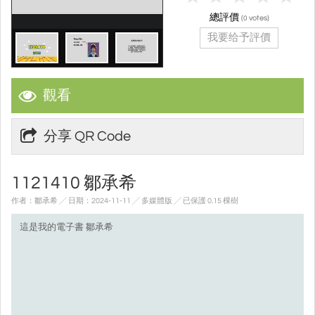
總評價
(
votes)
0
我要给予評價
觀看
分享 QR Code
1121410 鄒承希
作者：鄒承希 ╱ 日期：2024-11-11 ╱ 多媒體版
╱ 已保護 0.15 棵樹
這是我的電子書 鄒承希