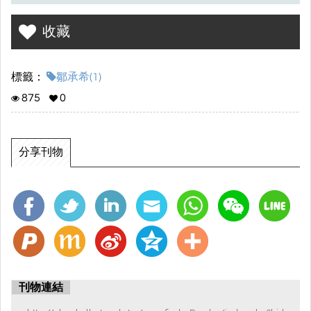
收藏
標籤：
鄒承希(1)
875
0
分享刊物
刊物連結