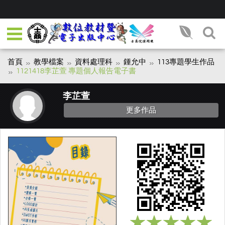
首頁
教學檔案
資料處理科
鍾允中
113專題學生作品
1121418李芷萱 專題個人報告電子書
李芷萱
更多作品