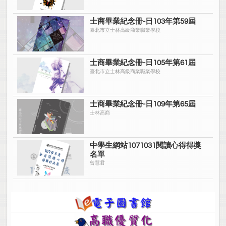
士商畢業紀念冊-日103年第59屆
臺北市立士林高級商業職業學校
士商畢業紀念冊-日105年第61屆
臺北市立士林高級商業職業學校
士商畢業紀念冊-日109年第65屆
士林高商
中學生網站1071031閱讀心得得獎
名單
曾慧君