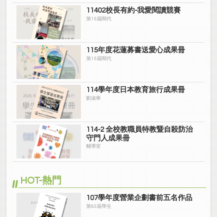
11402校長有約-我愛閱讀競賽
第15屆閱代
115年度花蓮募書送愛心成果冊
第15屆閱代
114學年度日本教育旅行成果冊
劉淑華
114-2 全校教職員特教暨自殺防治
守門人成果冊
輔導室
HOT-熱門
107學年度營業企劃書前五名作品
第65屆學生