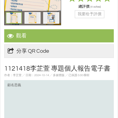
總評價
(
votes)
4
我要给予評價
觀看
分享 QR Code
1121418李芷萱 專題個人報告電子書
作者：李芷萱 ╱ 日期：2024-10-14 ╱ 多媒體版
╱ 已保護 0.00 棵樹
顧名思義