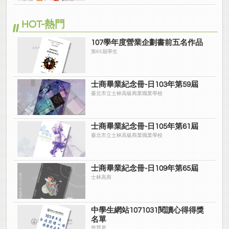
HOT-熱門
107學年度營業企劃書前五名作品
第65屆學生
士商畢業紀念冊-日103年第59屆
臺北市立士林高級商業職業學校
士商畢業紀念冊-日105年第61屆
臺北市立士林高級商業職業學校
士商畢業紀念冊-日109年第65屆
士林高商
中學生網站1071031閱讀心得得獎
名單
曾慧君