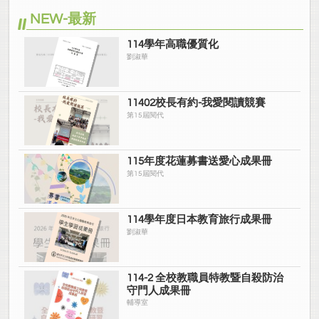
NEW-最新
114學年高職優質化
劉淑華
11402校長有約-我愛閱讀競賽
第15屆閱代
115年度花蓮募書送愛心成果冊
第15屆閱代
114學年度日本教育旅行成果冊
劉淑華
114-2 全校教職員特教暨自殺防治
守門人成果冊
輔導室