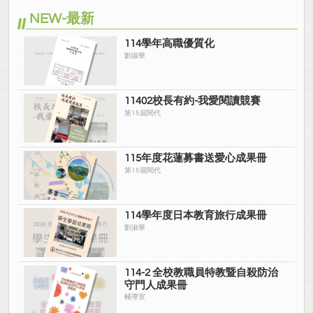
NEW-最新
114學年高職優質化
劉淑華
11402校長有約-我愛閱讀競賽
第15屆閱代
115年度花蓮募書送愛心成果冊
第15屆閱代
114學年度日本教育旅行成果冊
劉淑華
114-2 全校教職員特教暨自殺防治
守門人成果冊
輔導室