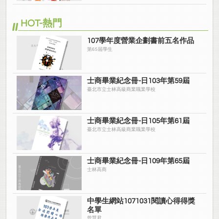
HOT-熱門
107學年度營業企劃書前五名作品
第65屆學生
士商畢業紀念冊-日103年第59屆
臺北市立士林高級商業職業學校
士商畢業紀念冊-日105年第61屆
臺北市立士林高級商業職業學校
士商畢業紀念冊-日109年第65屆
士林高商
中學生網站1071031閱讀心得得獎
名單
曾慧君