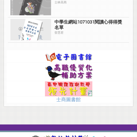
士林高商
中學生網站1071031閱讀心得得獎
名單
曾慧君
士商圖書館