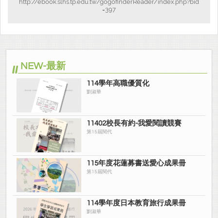
http://ebook.slhs.tp.edu.tw/gogofinderReader/index.php?bid
=397
NEW-最新
114學年高職優質化
劉淑華
11402校長有約-我愛閱讀競賽
第15屆閱代
115年度花蓮募書送愛心成果冊
第15屆閱代
114學年度日本教育旅行成果冊
劉淑華