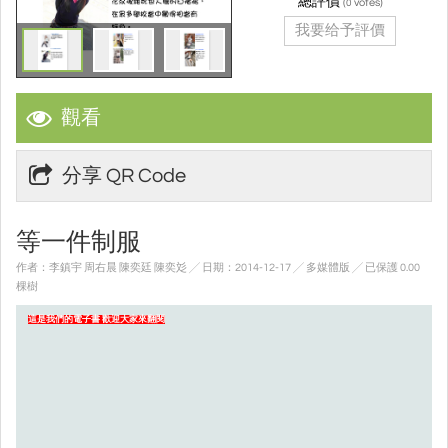
總評價
(
votes)
0
我要给予評價
觀看
分享 QR Code
等一件制服
作者：李鎮宇 周右晨 陳奕廷 陳奕彣 ╱ 日期：2014-12-17 ╱ 多媒體版
╱ 已保護 0.00
棵樹
這是我們的電子書 歡迎大家來翻閱