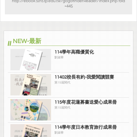
http://ebook.slhs.tp.edu.tw/gogofinderReader/index.php?bid
=445
NEW-最新
114學年高職優質化
劉淑華
11402校長有約-我愛閱讀競賽
第15屆閱代
115年度花蓮募書送愛心成果冊
第15屆閱代
114學年度日本教育旅行成果冊
劉淑華