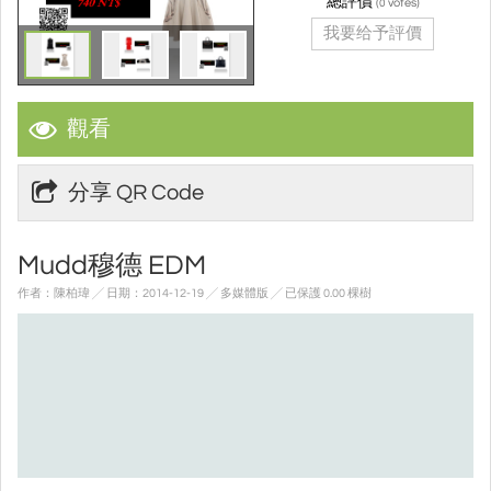
總評價
(
votes)
0
我要给予評價
觀看
分享 QR Code
Mudd穆德 EDM
作者：陳柏瑋 ╱ 日期：2014-12-19 ╱ 多媒體版
╱ 已保護 0.00 棵樹