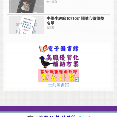
士林高商
中學生網站1071031閱讀心得得獎
名單
曾慧君
士商圖書館