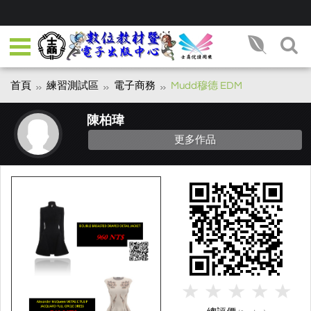
首頁
練習測試區
電子商務
Mudd穆德 EDM
陳柏瑋
更多作品