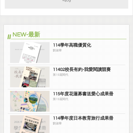
=469
NEW-最新
114學年高職優質化
劉淑華
11402校長有約-我愛閱讀競賽
第15屆閱代
115年度花蓮募書送愛心成果冊
第15屆閱代
114學年度日本教育旅行成果冊
劉淑華