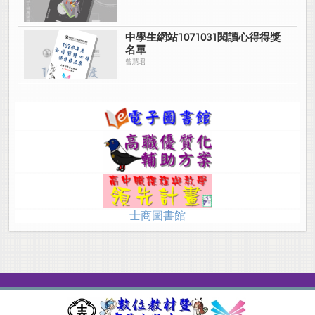
中學生網站1071031閱讀心得得獎
名單
曾慧君
士商圖書館